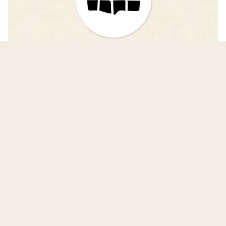
iDAIfield — Grabungsarbeit
einfacher und schneller vergleichen!
Das Projekt iDAIfield entwickelt eine
fortschrittliche Software zur digitalen Erfassung
und Veröffentlichung von Grabungsergebnissen.
iDAIfield