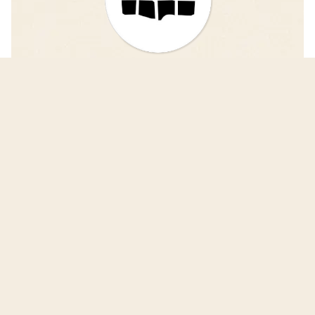
iDAIfield — Grabungsarbeit
einfacher und schneller vergleichen!
Das Projekt iDAIfield entwickelt eine
fortschrittliche Software zur digitalen Erfassung
und Veröffentlichung von Grabungsergebnissen.
iDAIfield