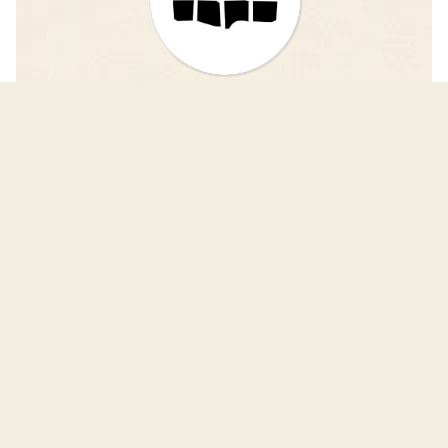
iDAIfield — Grabungsarbeit
einfacher und schneller vergleichen!
Das Projekt iDAIfield entwickelt eine
fortschrittliche Software zur digitalen Erfassung
und Veröffentlichung von Grabungsergebnissen.
iDAIfield