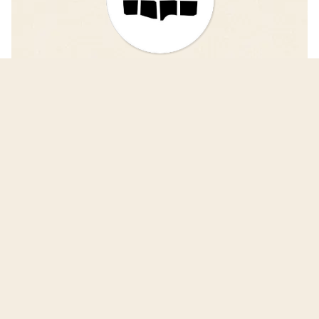
iDAIfield — Grabungsarbeit
einfacher und schneller vergleichen!
Das Projekt iDAIfield entwickelt eine
fortschrittliche Software zur digitalen Erfassung
und Veröffentlichung von Grabungsergebnissen.
iDAIfield