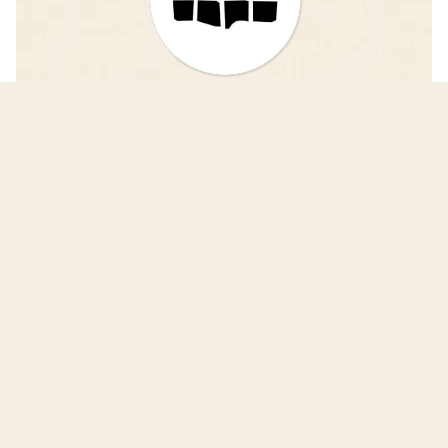
iDAIfield — Grabungsarbeit
einfacher und schneller vergleichen!
Das Projekt iDAIfield entwickelt eine
fortschrittliche Software zur digitalen Erfassung
und Veröffentlichung von Grabungsergebnissen.
iDAIfield