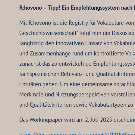
R:hovono – Tipp! Ein Empfehlungssystem nach Re
Mit R:hovono ist die Registry für Vokabulare 
Geschichtswissenschaft“ folgt nun die Diskuss
langfristig den innovativen Einsatz von Vokabul
und Zusammenhänge rund um kontrollierte Vokabu
zunächst das zu entwickelnde Empfehlungssyste
fachspezifischen Relevanz- und Qualitätskrite
Entitäten geben. Um eine gemeinsame sprachlic
Merkmale und Nutzungsperspektiven vorstellen. 
und Qualitätskriterien sowie Vokabulartypen z
Das Workingpaper wird am 2. Juli 2025 erschei
https://docs.google.com/document/d/110nVV