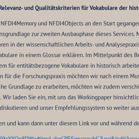
levanz- und Qualitätskriterien für Vokabulare der hist
von NFDI4Memory und NFDI4Objects an den Start gegange
ionsgrundlage zur zweiten Ausbauphase dieses Services.
aren in der wissenschaftlichen Arbeits- und Analysepraxi
lare in einem Glossar erklären. Im Mittelpunkt des Bei
m für entitätsbezogene Vokabulare in historisch arbeit
rien für die Forschungspraxis möchten wir nach einem M
he Grundlage zu erarbeiten, möchten wir zudem verschie
Wir laden Sie ein, mit uns das Workingpaper hinsichtli
u diskutieren und unser Empfehlungssystem so weiter au
nen und kann dann unter diesem Link vor und während d
gvI9nYXQn8DWwNmvLakpIZfEEmvareubGZyxq8/edit?usp=