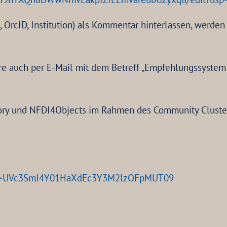
cID, Institution) als Kommentar hinterlassen, werden S
 auch per E-Mail mit dem Betreff „Empfehlungssystem
y und NFDI4Objects im Rahmen des Community Clusters 
?pwd=UVc3SmJ4Y01HaXdEc3Y3M2lzOFpMUT09