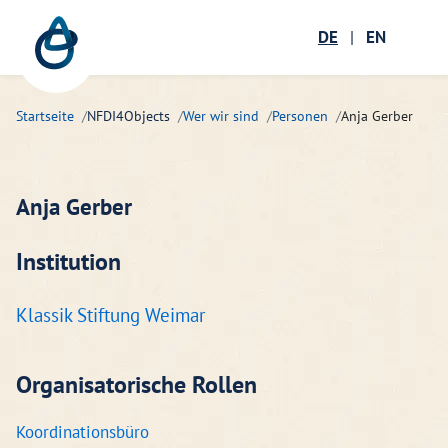
Zum Hauptinhalt springen
Menü öffnen
DE
|
EN
Suc
Startseite
NFDI4Objects
Wer wir sind
Personen
Anja Gerber
Anja Gerber
Institution
Klassik Stiftung Weimar
Organisatorische Rollen
Koordinationsbüro