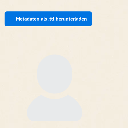
Metadaten als .ttl herunterladen