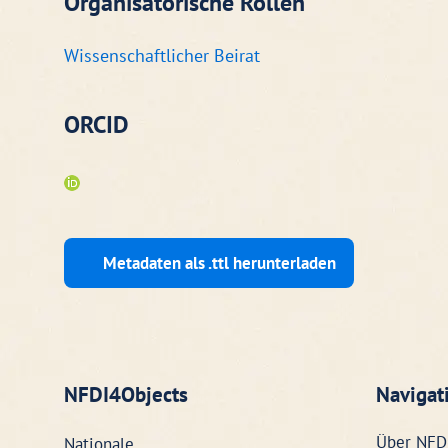
Organisatorische Rollen
Wissenschaftlicher Beirat
ORCID
Metadaten als .ttl herunterladen
NFDI4Objects
Navigat
Über NFD
Nationale