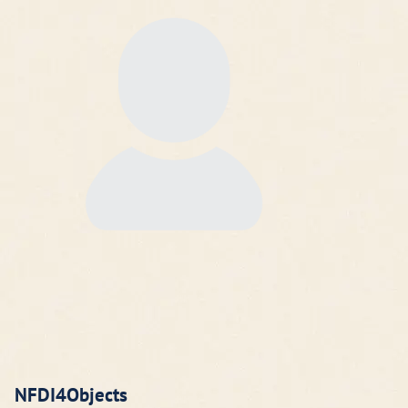
NFDI4Objects