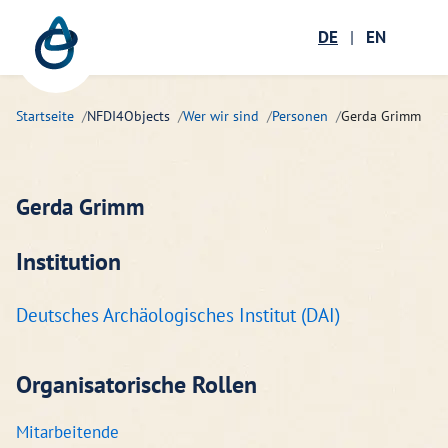
Zum Hauptinhalt springen
Menü öffnen
DE
|
EN
Suc
Startseite
NFDI4Objects
Wer wir sind
Personen
Gerda Grimm
Gerda Grimm
Institution
Deutsches Archäologisches Institut (DAI)
Organisatorische Rollen
Mitarbeitende