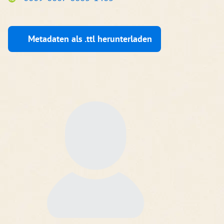
Metadaten als .ttl herunterladen