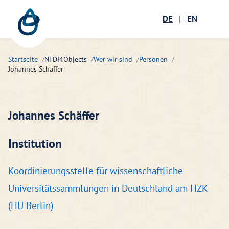
Zum Hauptinhalt springen
Menü öffnen
DE
|
EN
Suc
Startseite
NFDI4Objects
Wer wir sind
Personen
Johannes Schäffer
Johannes Schäffer
Institution
Koordinierungsstelle für wissenschaftliche
Universitätssammlungen in Deutschland am HZK
(HU Berlin)