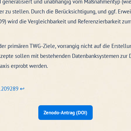
nd generalisiert und unabhängig vom Maßnahmentyp (wie 
er zu stellen. Durch die Berücksichtigung, und ggf. Erw
) wird die Vergleichbarkeit und Referenzierbarkeit z
der primären TWG-Ziele, vorrangig nicht auf die Erstellu
zepte sollen mit bestehenden Datenbanksystemen zur Dat
raxis erprobt werden.
11209289
↩
Zenodo-Antrag (DOI)