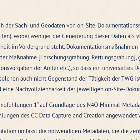
ch der Sach- und Geodaten von on-Site-Dokumentation
len), wobei weniger die Generierung dieser Daten als v
enheit im Vordergrund steht. Dokumentationsmaßnahmen 
er Maßnahme [Forschungsgrabung, Rettungsgrabung], g
onsvorgaben der Ämter etc.), so dass ein universelles
solchen auch nicht Gegenstand der Tätigkeit der TWG ist
d eine Nachvollziehbarkeit der jeweiligen on-Site-Doku
empfehlungen 1“ auf Grundlage des N4O Minimal-Metada
hlungen des CC Data Capture and Creation angewendet 
ation umfasst die notwendigen Metadaten, die die zent