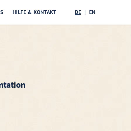
TS
HILFE & KONTAKT
DE
|
EN
Suche öf
ntation