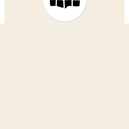
iDAIfield — Grabungsarbeit
einfacher und schneller vergleichen!
Das Projekt iDAIfield entwickelt eine
fortschrittliche Software zur digitalen Erfassung
und Veröffentlichung von Grabungsergebnissen.
iDAIfield