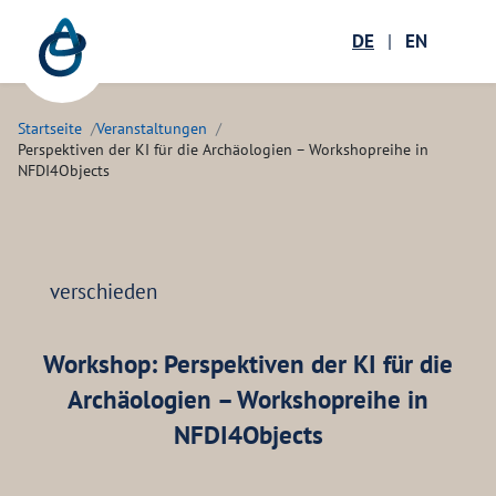
Zum Hauptinhalt springen
Menü öffnen
DE
|
EN
Suc
Startseite
Veranstaltungen
Perspektiven der KI für die Archäologien – Workshopreihe in
NFDI4Objects
verschieden
Workshop:
Perspektiven der KI für die
Archäologien – Workshopreihe in
NFDI4Objects