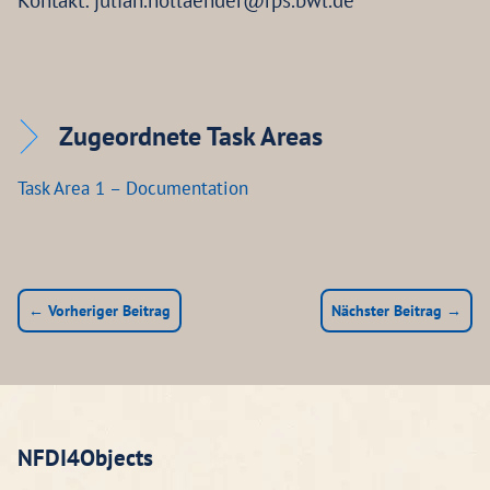
Kontakt: julian.hollaender@rps.bwl.de
Zugeordnete Task Areas
Task Area 1 – Documentation
← Vorheriger Beitrag
Nächster Beitrag →
NFDI4Objects