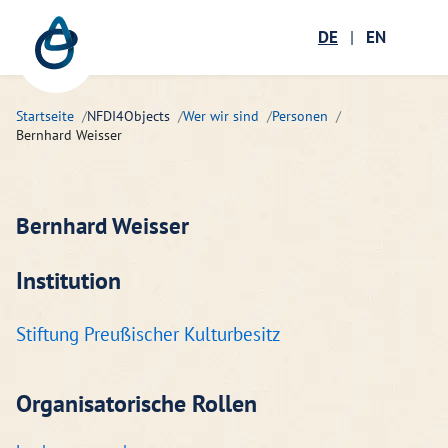
Zum Hauptinhalt springen
Menü öffnen
DE
|
EN
Suc
Startseite
NFDI4Objects
Wer wir sind
Personen
Bernhard Weisser
Bernhard Weisser
Institution
Stiftung Preußischer Kulturbesitz
Organisatorische Rollen