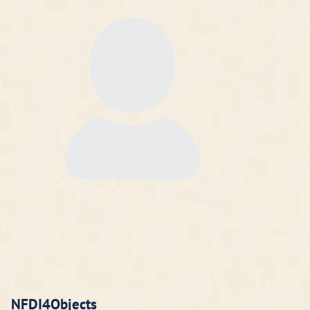
NFDI4Objects