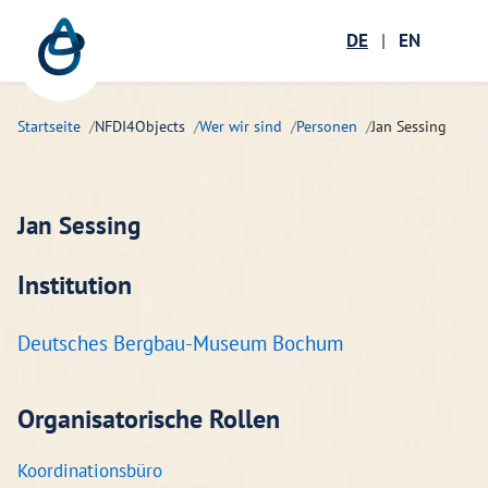
Zum Hauptinhalt springen
Menü öffnen
DE
|
EN
Suc
Startseite
NFDI4Objects
Wer wir sind
Personen
Jan Sessing
Jan Sessing
Institution
Deutsches Bergbau-Museum Bochum
Organisatorische Rollen
Koordinationsbüro