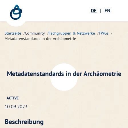
Zum Hauptinhalt springen
Menü öffnen
DE
|
EN
Suc
Startseite
Community
Fachgruppen & Netzwerke
TWGs
Metadatenstandards in der Archäometrie
Metadatenstandards in der Archäometrie
ACTIVE
10.09.2023 -
Beschreibung